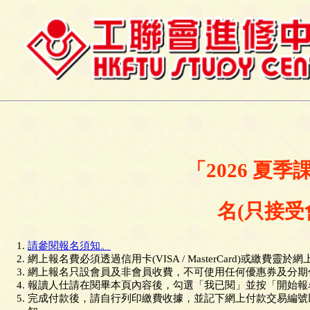
「2026 夏季
名(只接受會
請參閱報名須知。
網上報名費必須透過信用卡(VISA / MasterCard)或繳費靈於
網上報名只設會員及非會員收費，不可使用任何優惠券及分期
報讀人仕請在閱畢本頁內容後，勾選「我已閱」並按「開始報
完成付款後，請自行列印繳費收據，並記下網上付款交易編號